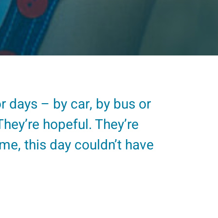
r days – by car, by bus or
They’re hopeful. They’re
me, this day couldn’t have