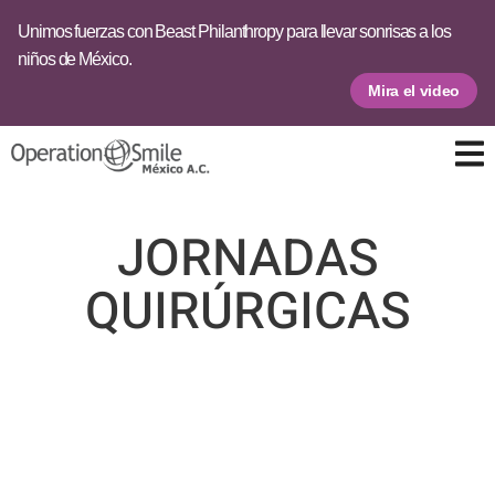
Unimos fuerzas con Beast Philanthropy para llevar sonrisas a los
niños de México.
Mira el video
JORNADAS
QUIRÚRGICAS