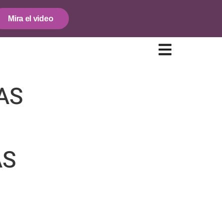
Mira el video
AS
AS